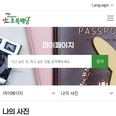
Language
마이페이지
검색
마이페이지
나의 사진
열기
나의 사진