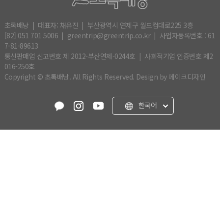
열기
초록배낭 | 대표자: 채유진 | 부산광역시 연제구 월드컵대로225 3층
[82] 051 701 5006 | greentrip@greentrip.co.kr | 사업자등록번호 : 61
열기
7-81-89613
통신판매업 신고번호 제 2012-부산연제-0244호 | 사회적기업 인증번호 제2
016-250호
열기
Copyright © 초록배낭. All Rights Reserved.
Design by 메이크디자인
한국어