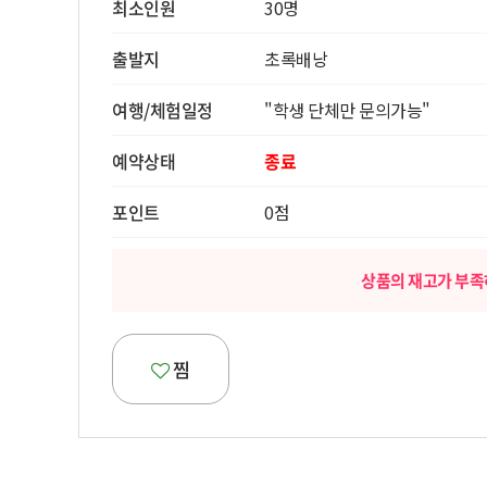
최소인원
30명
출발지
초록배낭
여행/체험일정
"학생 단체만 문의가능"
예약상태
종료
포인트
0점
상품의 재고가 부족
찜