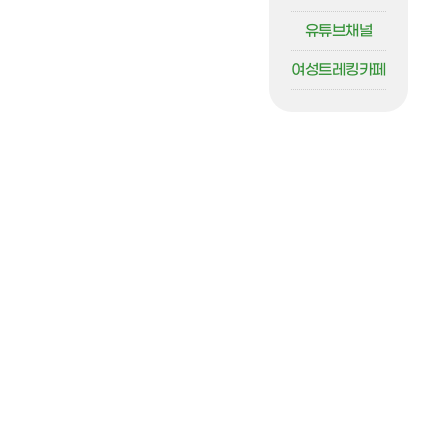
유튜브채널
여성트레킹카페