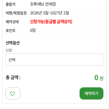
초록배낭 연제점
출발지
열기
2026년 3월~2027년 2월
여행/체험일정
열기
신청가능(등급별 금액상이)
예약상태
0점
포인트
열기
선택옵션
인원
0
총 금액 :
원
예약하기