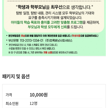
열기
열기
패키지 및 옵션
열기
10,000원
가격
열기
12명
최소인원